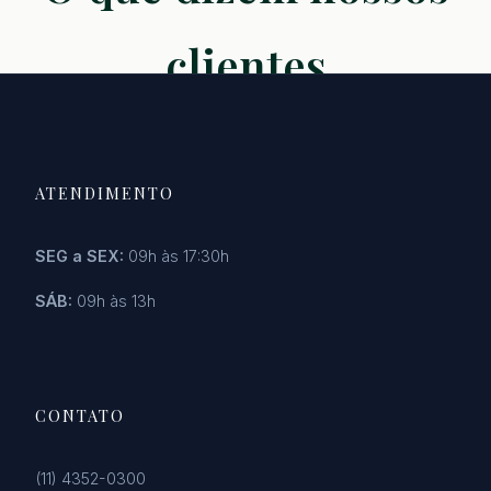
clientes
ATENDIMENTO
SEG a SEX:
09h às 17:30h
SÁB:
09h às 13h
CONTATO
(11) 4352-0300